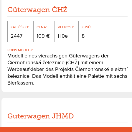
Güterwagen ČHŽ
KAT. ČÍSLO
:
CENA
:
VELIKOST
:
KUSŮ
:
2447
109
H0e
8
POPIS MODELU
:
Modell eines vierachsigen Güterwagens der
Čiernohronská železnice (ČHŽ) mit einem
Werbeaufkleber des Projekts Čiernohronské elektrní
železnice. Das Modell enthält eine Palette mit sechs
Bierfässern.
Güterwagen JHMD