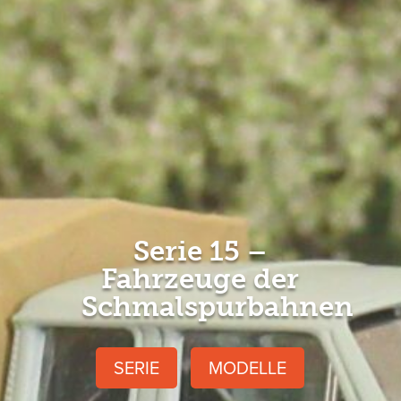
Serie 15 –
Fahrzeuge der
Schmalspurbahnen
SERIE
MODELLE