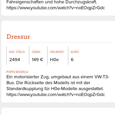
Fahreigenschaften und hohe Durchzugskraft.
https://www.youtube.com/watch?v=noEOqpZrGdc
Dressur
KAT. ČÍSLO
:
CENA
:
VELIKOST
:
KUSŮ
:
2494
149
H0e
6
POPIS MODELU
:
Ein motorisierter Zug, umgebaut aus einem VW-T3-
Bus. Die Rückseite des Modells ist mit der
Standardkupplung für H0e-Modelle ausgestattet.
https://www.youtube.com/watch?v=noEOqpZrGdc